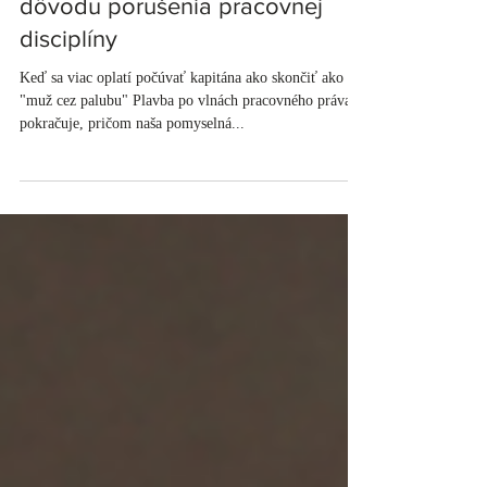
Feb 19, 2024
8 minút čítania
SERIÁL – časť IV - Prepúšťanie z
dôvodu porušenia pracovnej
disciplíny
Keď sa viac oplatí počúvať kapitána ako skončiť ako
"muž cez palubu" Plavba po vlnách pracovného práva
pokračuje, pričom naša pomyselná...