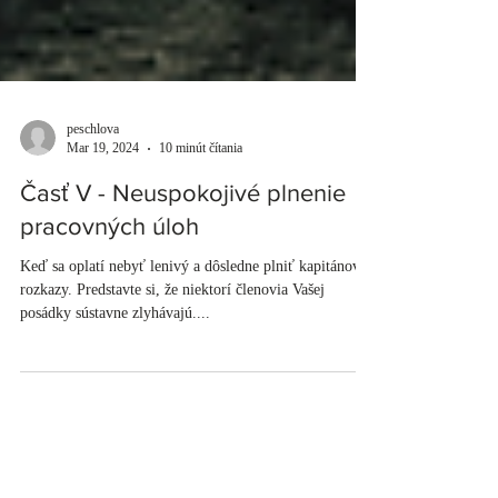
peschlova
Mar 19, 2024
10 minút čítania
Časť V - Neuspokojivé plnenie
pracovných úloh
Keď sa oplatí nebyť lenivý a dôsledne plniť kapitánové
rozkazy. Predstavte si, že niektorí členovia Vašej
posádky sústavne zlyhávajú....