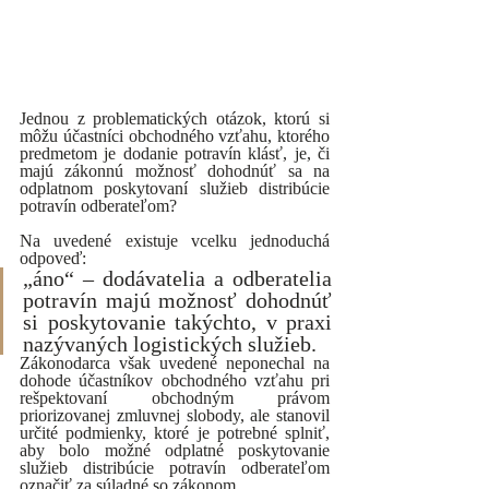
Jednou z problematických otázok, ktorú si 
môžu účastníci obchodného vzťahu, ktorého 
predmetom je dodanie potravín klásť, je, či 
majú zákonnú možnosť dohodnúť sa na 
odplatnom poskytovaní služieb distribúcie 
potravín odberateľom?
Na uvedené existuje vcelku jednoduchá 
odpoveď:
„áno“ – dodávatelia a odberatelia 
potravín majú možnosť dohodnúť 
si poskytovanie takýchto, v praxi 
nazývaných logistických služieb. 
Zákonodarca však uvedené neponechal na 
dohode účastníkov obchodného vzťahu pri 
rešpektovaní obchodným právom 
priorizovanej zmluvnej slobody, ale stanovil 
určité podmienky, ktoré je potrebné splniť, 
aby bolo možné odplatné poskytovanie 
služieb distribúcie potravín odberateľom 
označiť za súladné so zákonom. 