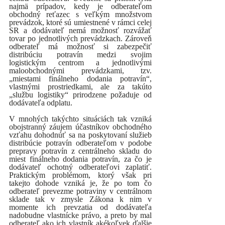
najmä prípadov, kedy je odberateľom 
obchodný reťazec s veľkým množstvom 
prevádzok, ktoré sú umiestnené v rámci celej 
SR a dodávateľ nemá možnosť rozvážať 
tovar po jednotlivých prevádzkach. Zároveň 
odberateľ má možnosť si zabezpečiť 
distribúciu potravín medzi svojim 
logistickým centrom a jednotlivými 
maloobchodnými prevádzkami, tzv. 
„miestami finálneho dodania potravín“, 
vlastnými prostriedkami, ale za takúto 
„službu logistiky“ prirodzene požaduje od 
dodávateľa odplatu. 
V mnohých takýchto situáciách tak vzniká 
obojstranný záujem účastníkov obchodného 
vzťahu dohodnúť sa na poskytovaní služieb 
distribúcie potravín odberateľom v podobe 
prepravy potravín z centrálneho skladu do 
miest finálneho dodania potravín, za čo je 
dodávateľ ochotný odberateľovi zaplatiť. 
Praktickým problémom, ktorý však pri 
takejto dohode vzniká je, že po tom čo 
odberateľ prevezme potraviny v centrálnom 
sklade tak v zmysle Zákona k nim v 
momente ich prevzatia od dodávateľa 
nadobudne vlastnícke právo, a preto by mal 
odberateľ ako ich vlastník akékoľvek ďalšie 