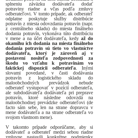
splneniu záväzku dodávateľa dodať 
potraviny riadne a včas podľa zmluvy 
odberateľovi. V tomto prípade, ak odberateľ 
odplatne poskytuje služby distribúcie 
potravín z miesta odovzdania potravín (napr. 
z centrálneho skladu) do miesta finálneho 
dodania potravín, vykonáva túto distribúciu 
v mene a na účet dodávateľa, kedy 
až do 
okamihu ich dodania na miesta finálneho 
dodania potravín sú tieto vo vlastníctve 
dodávateľa, ktorý je zároveň aj v 
postavení nositeľa zodpovednosti za 
škodu vo vzťahu k potravinám vo 
faktickej dispozícii odberateľa
. Inými 
slovami povedané, v časti dodávania 
potravín z logistického skladu do 
maloobchodných prevádzok nebude 
odberateľ vystupovať v pozícií odberateľa, 
ale subdodávateľa dodávateľa pri preprave 
potravín, ktoré následne odovzdá na 
maloobchodnej prevádzke odberateľovi (de 
facto sám sebe, len na strane dopravcu v 
mene dodávateľa a na strane odberateľa vo 
svojom vlastnom mene). 
V takomto prípade odporúčame, aby si 
dodávateľ a odberateľ medzi sebou riadne 
zmluvne nastavili konkrétne podmienky 