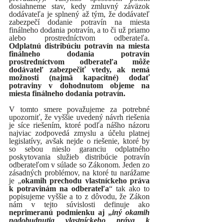
dosiahneme stav, kedy zmluvný záväzok 
dodávateľa je splnený až tým, že dodávateľ 
zabezpečí dodanie potravín na miesta 
finálneho dodania potravín, a to či už priamo 
alebo prostredníctvom odberateľa. 
Odplatnú distribúciu potravín na miesta 
finálneho dodania potravín 
prostredníctvom odberateľa môže 
dodávateľ zabezpečiť vtedy, ak nemá 
možnosti (najmä kapacitné) dodať 
potraviny v dohodnutom objeme na 
miesta finálneho dodania potravín. 
V tomto smere považujeme za potrebné 
upozorniť, že vyššie uvedený návrh riešenia 
je síce riešením, ktoré podľa nášho názoru 
najviac zodpovedá zmyslu a účelu platnej 
legislatívy, avšak nejde o riešenie, ktoré by 
so sebou nieslo garanciu odplatného 
poskytovania služieb distribúcie potravín 
odberateľom v súlade so Zákonom. Jeden zo 
zásadných problémov, na ktoré tu narážame 
je „
okamih prechodu vlastníckeho práva 
k potravinám na odberateľa
“ tak ako to 
popisujeme vyššie a to z dôvodu, že Zákon 
nám v tejto súvislosti definuje ako 
neprimeranú podmienku aj „
iný okamih 
nadobudnutia vlastníckeho práva k 