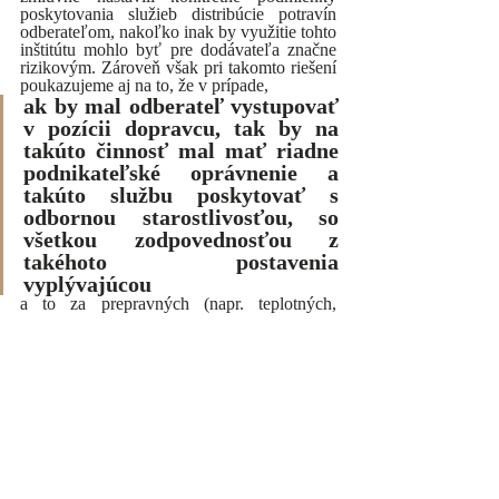
poskytovania služieb distribúcie potravín 
odberateľom, nakoľko inak by využitie tohto 
inštitútu mohlo byť pre dodávateľa značne 
rizikovým. Zároveň však pri takomto riešení 
poukazujeme aj na to, že v prípade, 
ak by mal odberateľ vystupovať 
v pozícii dopravcu, tak by na 
takúto činnosť mal mať riadne 
podnikateľské oprávnenie a 
takúto službu poskytovať s 
odbornou starostlivosťou, so 
všetkou zodpovednosťou z 
takéhoto postavenia 
vyplývajúcou
a to za prepravných (napr. teplotných, 
časových alebo týkajúcich sa balenia tovaru) 
podmienok, ktoré sú v zmluve o dodaní 
potravín medzi odberateľom a dodávateľom 
dohodnuté.
Na záver si dovoľujeme uviesť, že pokiaľ 
ide o dohodu účastníkov obchodného 
vzťahu na odplatnom poskytovaní služieb 
distribúcie potravín odberateľom, akýkoľvek 
prístup v kontexte dodania potravín na 