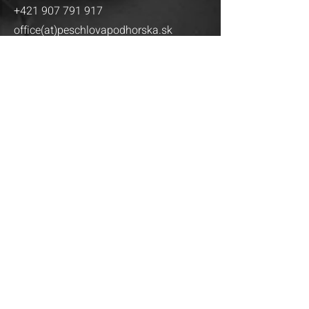
+421 907 791 917
office(at)peschlovapodhorska.sk
Instagram
LinkedIn
Registered in the Administrative Court of the
Municipal Court of BA III,
Ltd. section, file no. 92029/B
ID:
47 250 747
Tax ID:
2023 88 06 17
VAT ID: SK
2023 88 06 17
Peschlova Podhorska
© 2024