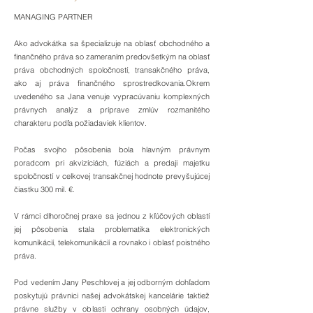
MANAGING PARTNER
Ako advokátka sa špecializuje na oblasť obchodného a
finančného práva so zameraním predovšetkým na oblasť
práva obchodných spoločností, transakčného práva,
ako aj práva finančného sprostredkovania.Okrem
uvedeného sa Jana venuje vypracúvaniu komplexných
právnych analýz a príprave zmlúv rozmanitého
charakteru podľa požiadaviek klientov.
Počas svojho pôsobenia bola hlavným právnym
poradcom pri akvizíciách, fúziách a predaji majetku
spoločností v celkovej transakčnej hodnote prevyšujúcej
čiastku 300 mil. €.
V rámci dlhoročnej praxe sa jednou z kľúčových oblastí
jej pôsobenia stala problematika elektronických
komunikácií, telekomunikácií a rovnako i oblasť poistného
práva.
Pod vedením Jany Peschlovej a jej odborným dohľadom
poskytujú právnici našej advokátskej kancelárie taktiež
právne služby v oblasti ochrany osobných údajov,