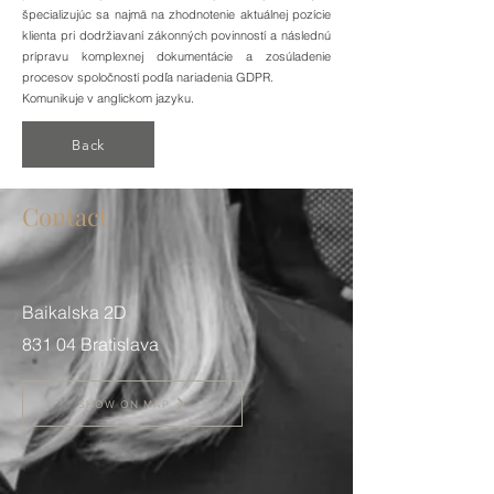
špecializujúc sa najmä na zhodnotenie aktuálnej pozície
klienta pri dodržiavaní zákonných povinností a následnú
prípravu komplexnej dokumentácie a zosúladenie
procesov spoločností podľa nariadenia GDPR.
Komunikuje v anglickom jazyku.
Back
Contact
Baikalska 2D
831 04 Bratislava
SHOW ON MAP